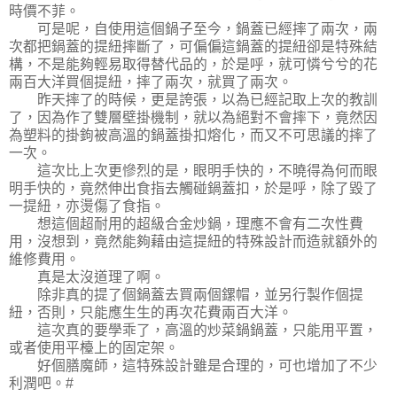
時價不菲。
可是呢，自使用這個鍋子至今，鍋蓋已經摔了兩次，兩
次都把鍋蓋的提紐摔斷了，可偏偏這鍋蓋的提紐卻是特殊結
構，不是能夠輕易取得替代品的，於是呼，就可憐兮兮的花
兩百大洋買個提紐，摔了兩次，就買了兩次。
昨天摔了的時候，更是誇張，以為已經記取上次的教訓
了，因為作了雙層壁掛機制，就以為絕對不會摔下，竟然因
為塑料的掛鉤被高溫的鍋蓋掛扣熔化，而又不可思議的摔了
一次。
這次比上次更慘烈的是，眼明手快的，不曉得為何而眼
明手快的，竟然伸出食指去觸碰鍋蓋扣，於是呼，除了毀了
一提紐，亦燙傷了食指。
想這個超耐用的超級合金炒鍋，理應不會有二次性費
用，沒想到，竟然能夠藉由這提紐的特殊設計而造就額外的
維修費用。
真是太沒道理了啊。
除非真的提了個鍋蓋去買兩個鏍帽，並另行製作個提
紐，否則，只能應生生的再次花費兩百大洋。
這次真的要學乖了，高溫的炒菜鍋鍋蓋，只能用平置，
或者使用平檯上的固定架。
好個膳魔師，這特殊設計雖是合理的，可也增加了不少
利潤吧。#