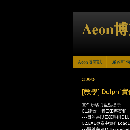
Aeon
Aeon博克誌
犀照軒
20100924
[教學] Delp
實作步驟與重點提示
01.建置一個EXE專案和
---目的是以EXE呼叫DLL
02.EXE專案中實作LoadDl
---關鍵在 @DllFunc=GetP