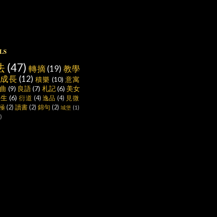
LS
法
(47)
轉摘
(19)
教學
成長
(12)
積樂
(10)
意寓
曲
(9)
良語
(7)
札記
(6)
美女
養生
(6)
衍道
(4)
逸品
(4)
見微
極
(2)
讀書
(2)
錦句
(2)
城堡
(1)
)