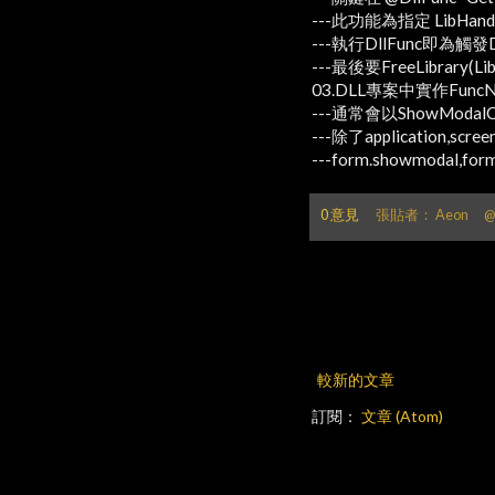
---此功能為指定 LibHa
---執行DllFunc即為觸發
---最後要FreeLibrary(Lib
03.DLL專案中實作Func
---通常會以ShowModalC
---除了application
---form.showmodal,form
0 意見
張貼者：
Aeon
較新的文章
訂閱：
文章 (Atom)