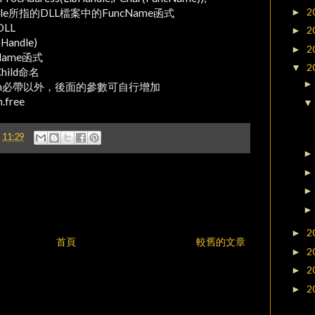
2
►
ndle所指的DLL檔案中的FuncName函式
DLL
2
►
Handle)
2
►
Name函式
2
▼
hild命名
,screen必帶以外，後面的參數可自行增加
.free
@
11:29
2
►
首頁
較舊的文章
2
►
2
►
2
►