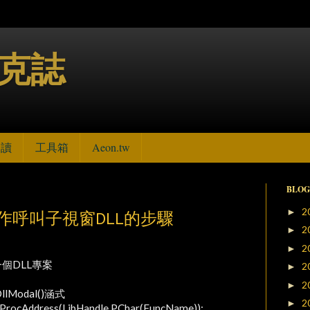
博克誌
句讀
工具箱
Aeon.tw
BLOG
2
►
hi實作呼叫子視窗DLL的步驟
2
►
2
►
一個DLL專案
2
►
2
►
lModal()涵式
2
►
rocAddress(LibHandle,PChar(FuncName));