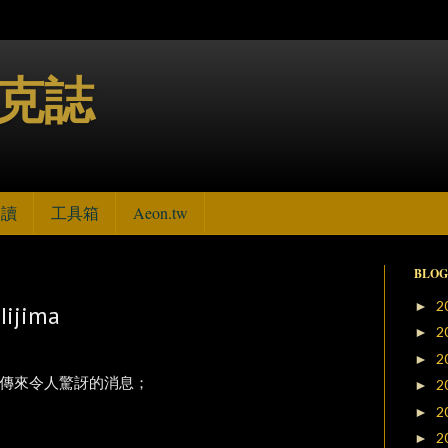
博克誌
句讀
工具箱
Aeon.tw
BLOG
2
►
ijima
2
►
2
►
傳來令人驚訝的消息；
2
►
2
►
2
►