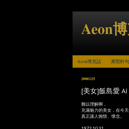
Aeon
Aeon博克誌
犀照軒
20081225
[美女]飯島愛 Ai I
難以理解啊，
充滿魅力的美女，在今天
真正讓人惋惜、懷念。
1972.10.31