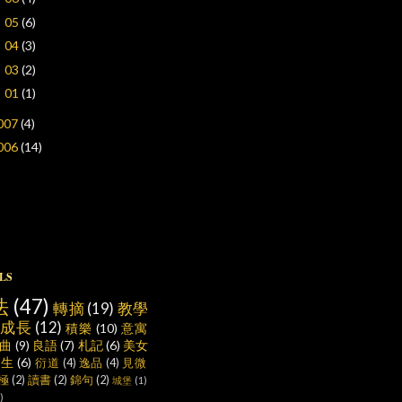
05
(6)
►
04
(3)
►
03
(2)
►
01
(1)
►
007
(4)
006
(14)
LS
法
(47)
轉摘
(19)
教學
成長
(12)
積樂
(10)
意寓
曲
(9)
良語
(7)
札記
(6)
美女
養生
(6)
衍道
(4)
逸品
(4)
見微
極
(2)
讀書
(2)
錦句
(2)
城堡
(1)
)