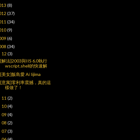
013
(8)
012
(37)
011
(34)
010
(9)
009
(6)
008
(34)
12
(3)
▼
[解法]2003與IIS 6.0執行
wscript.shell的快速解
[美女]飯島愛 Ai Iijima
[意寓]零利率震撼，真的這
樣做了！
11
(2)
►
10
(4)
►
09
(4)
►
08
(2)
►
07
(3)
►
06
(4)
►